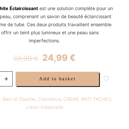
ite Éclaircissant
est une solution complète pour un
 peau, comprenant un savon de beauté éclaircissant
me de tube. Ces deux produits travaillent ensemble
 offrir un teint plus lumineux et une peau sans
imperfections.
Original
Current
24,99
€
39,99
€
price
price
was:
is:
Add to basket
39,99 €.
24,99 €.
nte
s:
Bain et Douche
,
Cosmetics
,
CREME ANTI TACHES
,
Lotion Corporelle