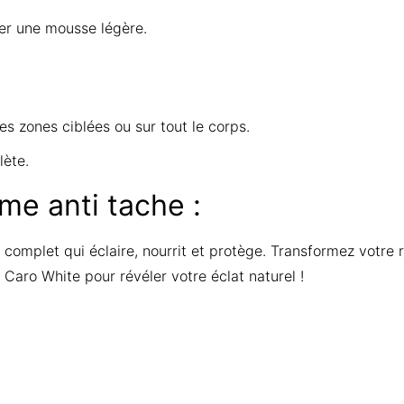
éer une mousse légère.
es zones ciblées ou sur tout le corps.
ète.
me anti tache
:
n complet qui éclaire, nourrit et protège. Transformez votre 
 Caro White pour révéler votre éclat naturel !
s here:
Reviews
 yet.