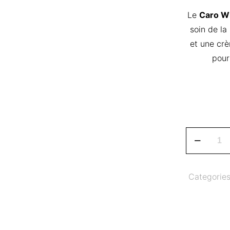
Le
Caro Wh
soin de la
et une crè
pour
Caro
White
Eclaircissa
Categorie
,
Anti
Tache
Savon