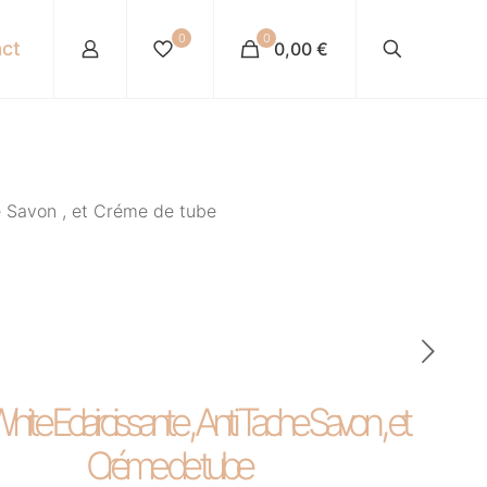
0
0
ct
0,00 €
e Savon , et Créme de tube
ite Eclaircissante , Anti Tache Savon , et
Créme de tube