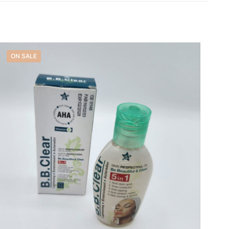
Savon , et
ON SALE
name, email, and
is browser for the