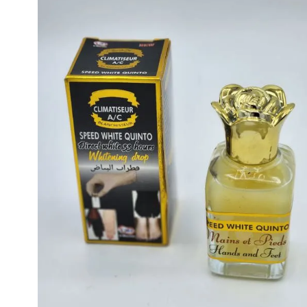
Your rating
*
Contactez-nous
Liens 
Accueil
Enags Beauty
39 Rue Simart
Boutique
75018 Paris
À Propos 
France
Contact
Name
*
next time I comment