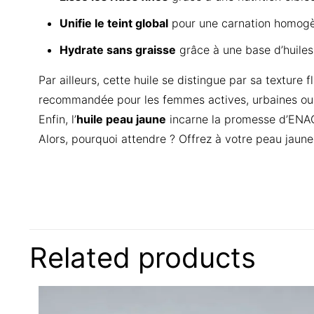
Unifie le teint global
pour une carnation homogè
Hydrate sans graisse
grâce à une base d’huile
Par ailleurs, cette huile se distingue par sa texture
recommandée pour les femmes actives, urbaines ou exp
Enfin, l’
huile peau jaune
incarne la promesse d’ENAG
Alors, pourquoi attendre ? Offrez à votre peau jaune 
There are no reviews
Be the first to 
Related products
blanchisseur ant
Find u
Your email address w