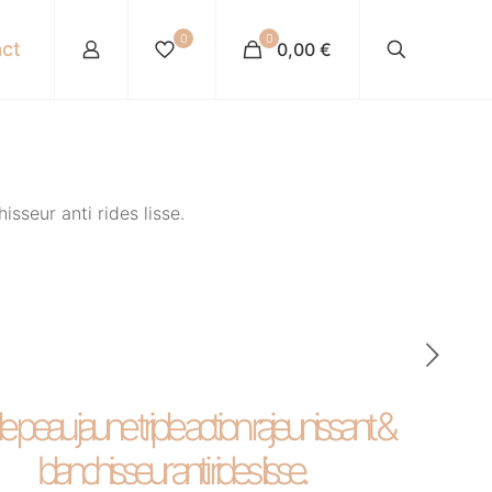
0
0
ct
0,00 €
isseur anti rides lisse.
le peau jaune triple action rajeunissant &
blanchisseur anti rides lisse.