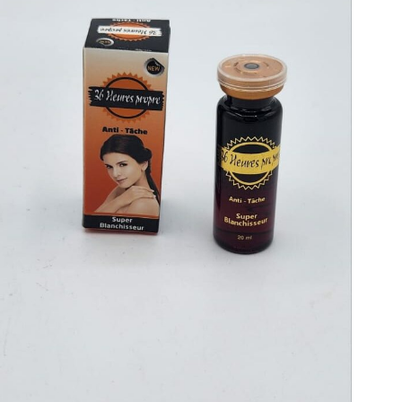
name, email, and
is browser for the