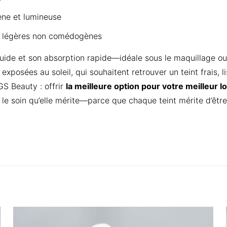
ne et lumineuse
s légères non comédogènes
 fluide et son absorption rapide—idéale sous le maquillage ou
osées au soleil, qui souhaitent retrouver un teint frais, li
S Beauty : offrir
la meilleure option pour votre meilleur l
le soin qu’elle mérite—parce que chaque teint mérite d’être 
Reviews
 yet.
review “1 Huile peau jaune triple action rajeuni
i rides lisse.”
s here:
ill not be published.
Required fields are marked
*