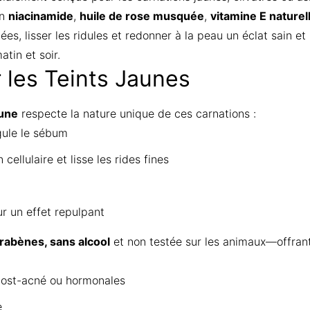
en
niacinamide
,
huile de rose musquée
,
vitamine E naturel
s, lisser les ridules et redonner à la peau un éclat sain et
atin et soir.
les Teints Jaunes
aune
respecte la nature unique de ces carnations :
gule le sébum
cellulaire et lisse les rides fines
r un effet repulpant
rabènes, sans alcool
et non testée sur les animaux—offrant
 post-acné ou hormonales
e