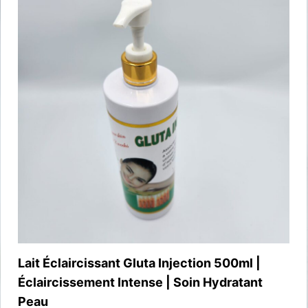
Raccourcis
Mon Compte
Commandes
Téléchargements
de Nous
Adresses
Détails du Compte
Mot de passe perdu
Save my 
Email
*
website in th
Déconnexion
.
Lait Éclaircissant Gluta Injection 500ml |
Éclaircissement Intense | Soin Hydratant
Peau