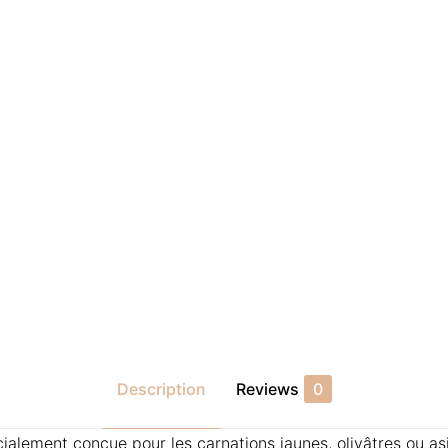
Description
Reviews
0
ialement conçue pour les carnations jaunes, olivâtres ou asi