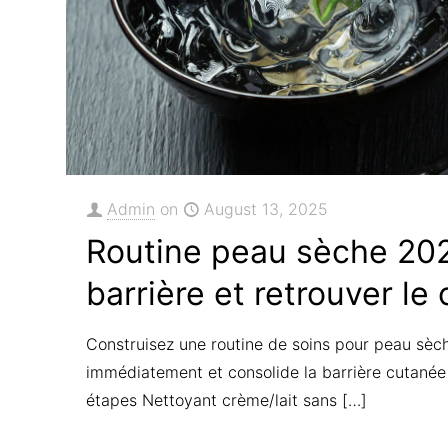
Contactez-nous
Liens 
Accueil
Enags Beauty
39 Rue Simart
Boutique
75018 Paris
À Propos 
Admin
on
August 13, 2025
France
Contact
Routine peau sèche 202
barrière et retrouver le
Construisez une routine de soins pour peau sèc
immédiatement et consolide la barrière cutanée 
étapes Nettoyant crème/lait sans
[…]