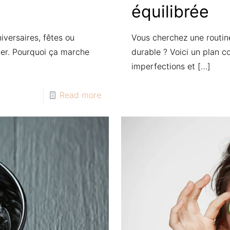
équilibrée
iversaires, fêtes ou
Vous cherchez une routin
per. Pourquoi ça marche
durable ? Voici un plan co
imperfections et
[…]
Read more
s here: