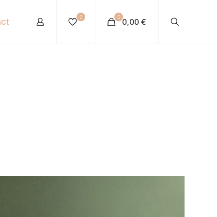
0
0
ct
0,00 €