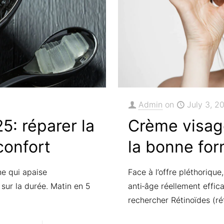
Raccourcis
Mon Compte
Commandes
Téléchargements
de Nous
Adresses
Admin
on
July 3, 2
Détails du Compte
5: réparer la
Crème visage
Mot de passe perdu
 confort
la bonne fo
Déconnexion
he qui apaise
Face à l’offre pléthoriqu
sur la durée. Matin en 5
anti‑âge réellement effic
rechercher Rétinoïdes (ré