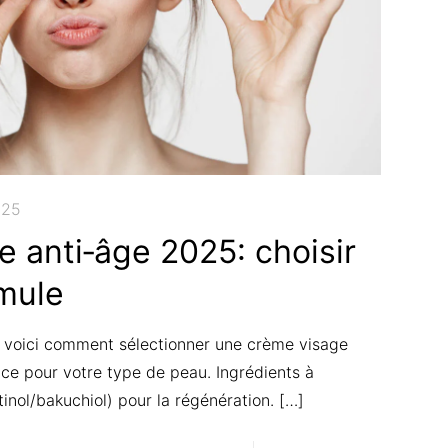
025
 anti‑âge 2025: choisir
rmule
e, voici comment sélectionner une crème visage
ace pour votre type de peau. Ingrédients à
tinol/bakuchiol) pour la régénération.
[…]