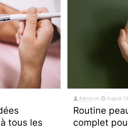
Admin
on
August 1
idées
Routine pea
 à tous les
complet pou