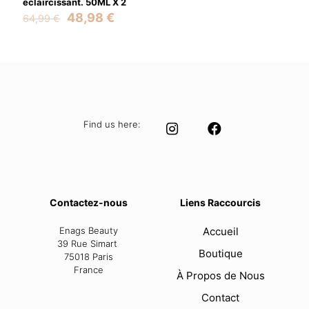
éclaircissant. 50ML X 2
Original
Current
48,98
€
64,99
€
price
price
was:
is:
64,99 €.
48,98 €.
Find us here:
Contactez-nous
Liens Raccourcis
Enags Beauty
Accueil
39 Rue Simart
Boutique
75018 Paris
France
À Propos de Nous
Contact