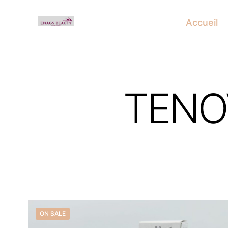
Accueil
TENO
Find u
ON SALE