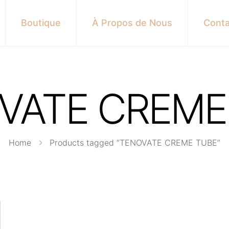
Boutique
À Propos de Nous
Conta
VATE CREME
Home
Products tagged “TENOVATE CREME TUBE”
s here: