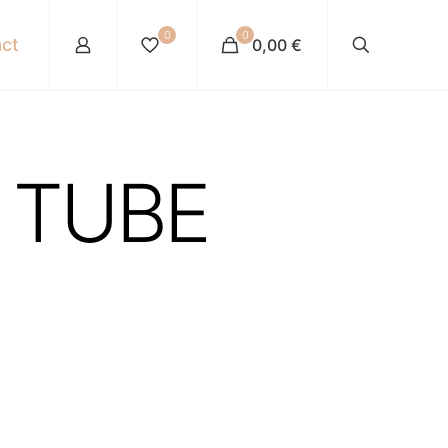
0
0
ct
0,00 €
 TUBE