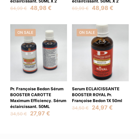
éclaircissant. 50ML X 2
éclaircissant. 50ML X 2
Original
Current
Original
Current
48,98
€
48,98
€
64,99
€
69,99
€
price
price
price
price
was:
is:
was:
is:
64,99 €.
48,98 €.
69,99 €.
48,98 €.
ON SALE
ON SALE
Pr. Françoise Bedon Sérum
Serum ECLAICISSANTE
BOOSTER CAROTTE
BOOSTER ROYAL Pr.
Maximum Efficiency. Sérum
Françoise Bedon 1X 50ml
éclaircissant. 50ML
Original
Current
24,97
€
34,50
€
Original
Current
price
price
27,97
€
34,50
€
price
price
was:
is:
was:
is:
34,50 €.
24,97 €.
34,50 €.
27,97 €.