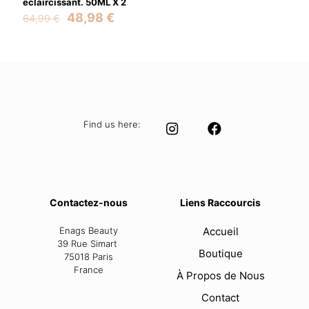
éclaircissant. 50ML X 2
Original
Current
48,98
€
64,99
€
price
price
was:
is:
64,99 €.
48,98 €.
Find us here:
Contactez-nous
Liens Raccourcis
Enags Beauty
Accueil
39 Rue Simart
Boutique
75018 Paris
France
À Propos de Nous
Contact