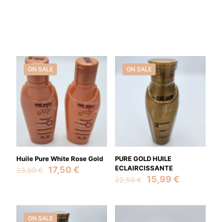
ON SALE
ON SALE
Huile Pure White Rose Gold
PURE GOLD HUILE
Original
Current
ECLAIRCISSANTE
17,50
€
23,99
€
price
price
Original
Current
15,99
€
22,50
€
was:
is:
price
price
23,99 €.
17,50 €.
was:
is:
22,50 €.
15,99 €.
ON SALE