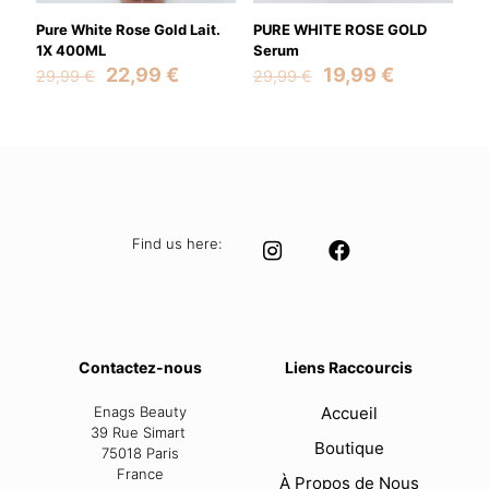
Pure White Rose Gold Lait.
PURE WHITE ROSE GOLD
1X 400ML
Serum
Original
Current
Original
Current
22,99
€
19,99
€
29,99
€
29,99
€
price
price
price
price
was:
is:
was:
is:
29,99 €.
22,99 €.
29,99 €.
19,99 €.
Find us here:
Contactez-nous
Liens Raccourcis
Enags Beauty
Accueil
39 Rue Simart
Boutique
75018 Paris
France
À Propos de Nous