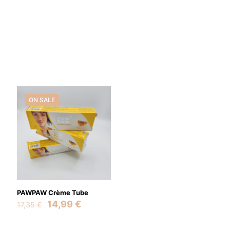
ON SALE
PAWPAW Crème Tube
Original
Current
14,99
€
17,35
€
price
price
was:
is: