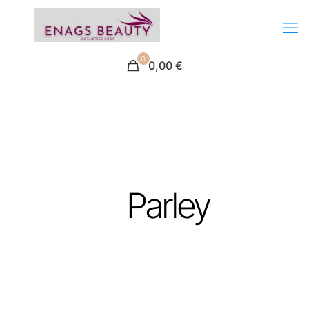
0
0,00 €
Parley