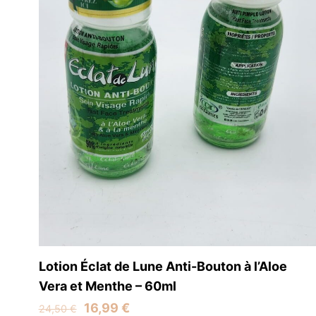
Lotion Éclat de Lune Anti-Bouton à l’Aloe
Vera et Menthe – 60ml
Original
Current
16,99
€
24,50
€