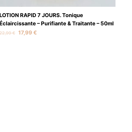
LOTION RAPID 7 JOURS. Tonique
Éclaircissante – Purifiante & Traitante – 50ml
Original
Current
17,99
€
22,99
€
price
price
was:
is:
22,99 €.
17,99 €.