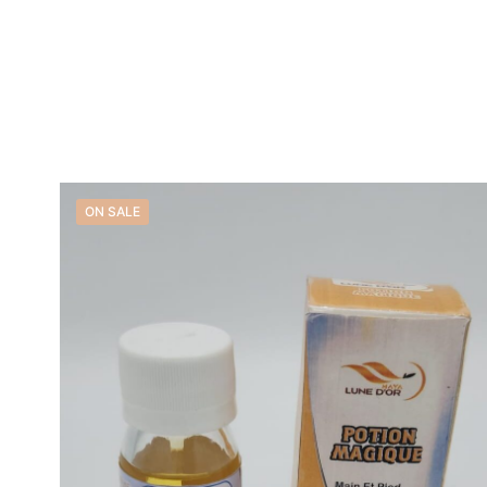
price
price
Find u
was:
is:
24,50 €.
16,99 €.
Contactez-nous
Liens 
ON SALE
Accueil
Enags Beauty
39 Rue Simart
Boutique
75018 Paris
À Propos 
France
Contact