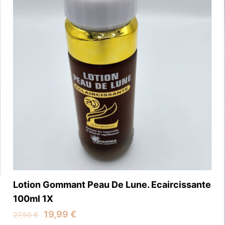
Lotion Gommant Peau De Lune. Ecaircissante
100ml 1X
Original
Current
19,99
€
27,50
€