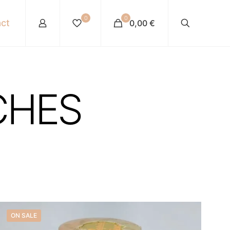
0
0
ct
0,00 €
CHES
ON SALE