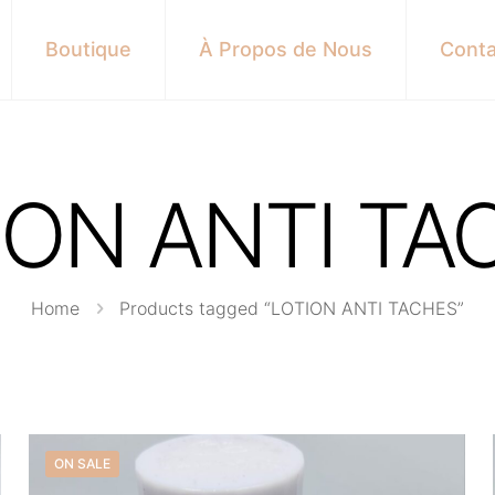
Boutique
À Propos de Nous
Conta
ION ANTI TA
Home
Products tagged “LOTION ANTI TACHES”
ON SALE