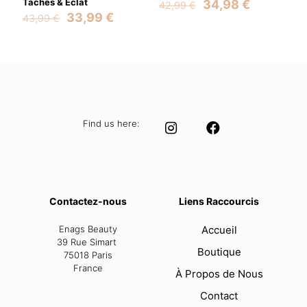
Taches & Éclat
Original
Current
34,98
€
42,99
€
Original
Current
price
price
33,99
€
43,99
€
price
price
was:
is:
was:
is:
42,99 €.
34,98 €.
43,99 €.
33,99 €.
Find us here:
Contactez-nous
Liens Raccourcis
Enags Beauty
Accueil
39 Rue Simart
Boutique
75018 Paris
France
À Propos de Nous
Contact