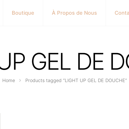
Boutique
À Propos de Nous
Conta
 UP GEL DE 
Home
Products tagged “LIGHT UP GEL DE DOUCHE”
s here: