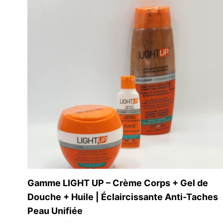
Contactez-nous
Liens 
Accueil
Enags Beauty
39 Rue Simart
Boutique
75018 Paris
À Propos 
France
Contact
Gamme LIGHT UP – Crème Corps + Gel de
Douche + Huile | Éclaircissante Anti-Taches
Peau Unifiée