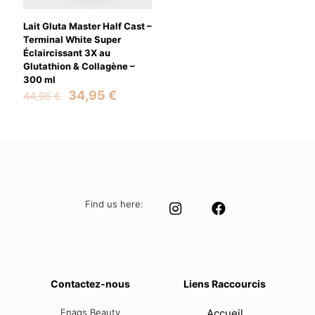
Lait Gluta Master Half Cast –
Terminal White Super
Éclaircissant 3X au
Glutathion & Collagène –
300 ml
Original
Current
34,95
€
44,95
€
price
price
was:
is:
44,95 €.
34,95 €.
Find us here:
Contactez-nous
Liens Raccourcis
Enags Beauty
Accueil