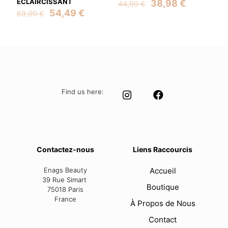
ÉCLAIRCISSANT
Original
Current
38,98
€
44,99
€
Original
Current
price
price
54,49
€
69,99
€
price
price
was:
is:
was:
is:
44,99 €.
38,98 €.
69,99 €.
54,49 €.
Find us here:
Contactez-nous
Liens Raccourcis
Enags Beauty
Accueil
39 Rue Simart
Boutique
75018 Paris
France
À Propos de Nous
Contact