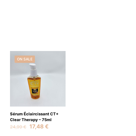
ON SALE
Sérum Éclaircissant CT+
Clear Therapy – 75ml
Original
Current
17,48
€
24,99
€
price
price