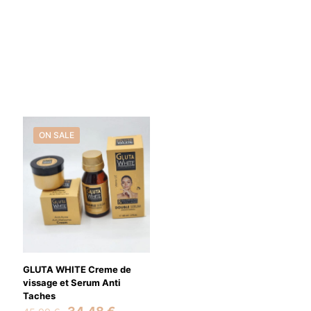
ON SALE
GLUTA WHITE Creme de
vissage et Serum Anti
Taches
Original
Current