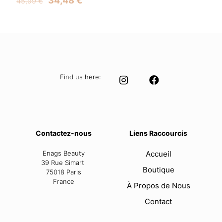
34,48
€
45,99
€
price
price
was:
is:
45,99 €.
34,48 €.
Find us here:
Contactez-nous
Liens Raccourcis
Enags Beauty
Accueil
39 Rue Simart
Boutique
75018 Paris
France
À Propos de Nous
Contact