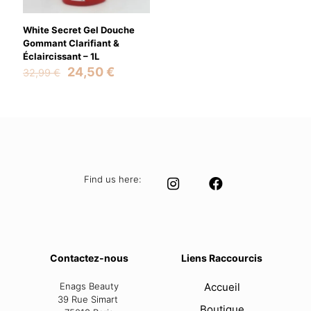
White Secret Gel Douche
Gommant Clarifiant &
Éclaircissant – 1L
Original
Current
24,50
€
32,99
€
price
price
was:
is:
32,99 €.
24,50 €.
Find us here:
Contactez-nous
Liens Raccourcis
Enags Beauty
Accueil
39 Rue Simart
Boutique