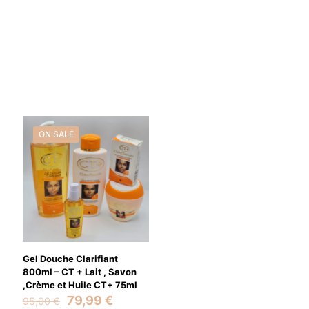
ON SALE
Gel Douche Clarifiant
800ml – CT + Lait , Savon
,Crème et Huile CT+ 75ml
Original
Current
79,99
€
95,00
€