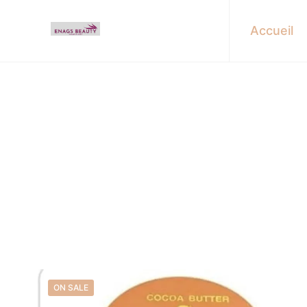
Accueil
Find u
ON SALE