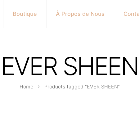
Boutique
À Propos de Nous
Conta
EVER SHEEN
Home
Products tagged “EVER SHEEN”
s here: