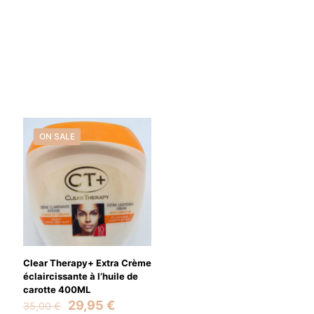
ON SALE
Clear Therapy+ Extra Crème
éclaircissante à l’huile de
carotte 400ML
Original
Current
29,95
€
35,00
€