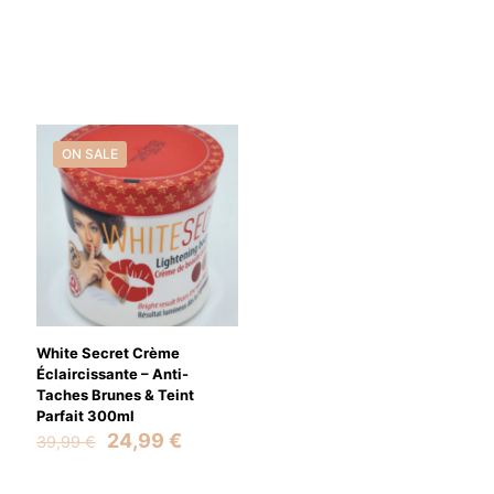
ON SALE
White Secret Crème
Éclaircissante – Anti-
Taches Brunes & Teint
Parfait 300ml
Original
Current
24,99
€
39,99
€
price
price
was:
is: