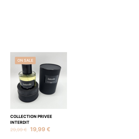
ON SALE
COLLECTION PRIVEE
INTERDIT
Original
Current
19,99
€
29,99
€
price
price