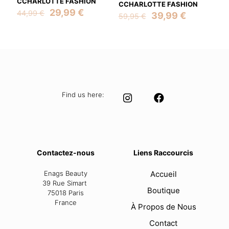
CCHARLOTTE FASHION
CCHARLOTTE FASHION
Original
Current
29,99
€
44,99
€
Original
Current
39,99
€
59,95
€
price
price
price
price
was:
is:
was:
is:
44,99 €.
29,99 €.
59,95 €.
39,99 €.
Find us here:
Contactez-nous
Liens Raccourcis
Enags Beauty
Accueil
39 Rue Simart
Boutique
75018 Paris
France
À Propos de Nous
Contact