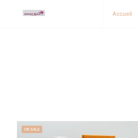
Accueil
Find u
ON SALE