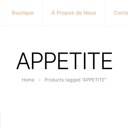
Boutique
À Propos de Nous
Conta
APPETITE
Home
Products tagged “APPETITE”
s here: