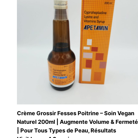
Contactez-nous
Liens 
Accueil
Enags Beauty
39 Rue Simart
Boutique
75018 Paris
À Propos 
France
Contact
Crème Grossir Fesses Poitrine – Soin Vegan
Naturel 200ml | Augmente Volume & Fermeté
| Pour Tous Types de Peau, Résultats