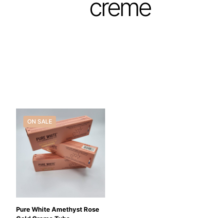
creme
ON SALE
Pure White Amethyst Rose