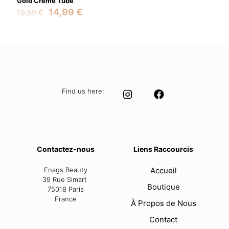
Gold Creme Tube
Original
Current
14,99
€
19,99
€
price
price
was:
is:
19,99 €.
14,99 €.
Find us here:
Contactez-nous
Liens Raccourcis
Enags Beauty
Accueil
39 Rue Simart
Boutique
75018 Paris
France
À Propos de Nous
Contact