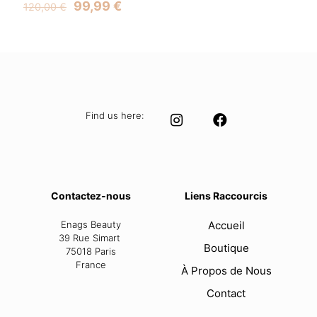
Original
Current
99,99
€
120,00
€
price
price
was:
is:
120,00 €.
99,99 €.
Find us here:
Contactez-nous
Liens Raccourcis
Enags Beauty
Accueil
39 Rue Simart
Boutique
75018 Paris
France
À Propos de Nous
Contact