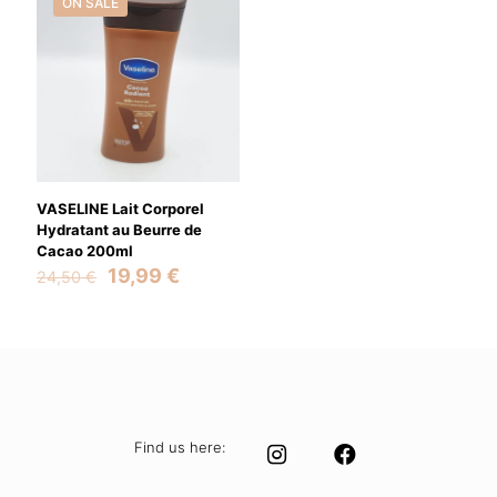
ON SALE
VASELINE Lait Corporel
Hydratant au Beurre de
Cacao 200ml
Original
Current
19,99
€
24,50
€
price
price
was:
is:
24,50 €.
19,99 €.
Find us here: