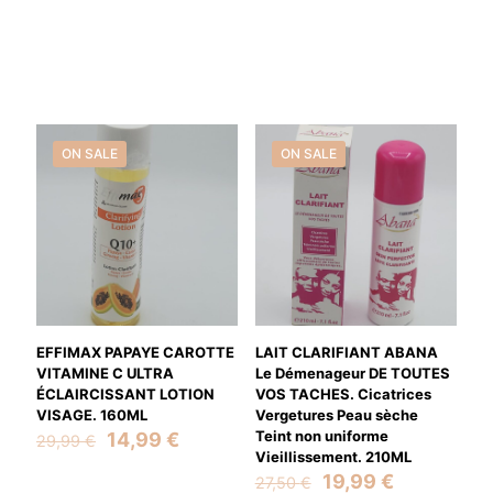
ON SALE
ON SALE
EFFIMAX PAPAYE CAROTTE
LAIT CLARIFIANT ABANA
VITAMINE C ULTRA
Le Démenageur DE TOUTES
ÉCLAIRCISSANT LOTION
VOS TACHES. Cicatrices
VISAGE. 160ML
Vergetures Peau sèche
Original
Current
Teint non uniforme
14,99
€
29,99
€
price
price
Vieillissement. 210ML
was:
is:
Original
Current
19,99
€
27,50
€