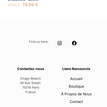
Original
Current
19,99
€
27,99
€
price
price
was:
is:
27,99 €.
19,99 €.
Find us here:
Contactez-nous
Liens Raccourcis
Enags Beauty
Accueil
39 Rue Simart
Boutique
75018 Paris
France
À Propos de Nous
Contact