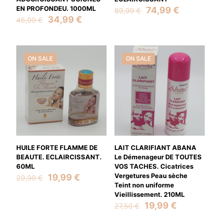
EN PROFONDEU. 1000ML
Original
Current
74,99
€
89,99
€
Original
Current
price
price
34,99
€
45,99
€
price
price
was:
is:
was:
is:
89,99 €.
74,99 €.
45,99 €.
34,99 €.
ON SALE
ON SALE
HUILE FORTE FLAMME DE
LAIT CLARIFIANT ABANA
BEAUTE. ECLAIRCISSANT.
Le Démenageur DE TOUTES
60ML
VOS TACHES. Cicatrices
Original
Current
Vergetures Peau sèche
19,99
€
29,99
€
price
price
Teint non uniforme
was:
is:
Vieillissement. 210ML
29,99 €.
19,99 €.
Original
Current
19,99
€
27,50
€
price
price