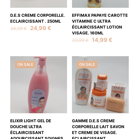
D.E.S CREME CORPORELLE.
EFFIMAX PAPAYE CAROTTE
ECLAIRCISSANT . 250ML
VITAMINE C ULTRA
Original
Current
ÉCLAIRCISSANT LOTION
24,99
€
34,99
€
price
price
VISAGE. 160ML
was:
is:
Original
Current
14,99
€
29,99
€
34,99 €.
24,99 €.
price
price
was:
is:
29,99 €.
14,99 €.
ON SALE
ON SALE
ELIXIR LIGHT GEL DE
GAMME D.E.S CREME
DOUCHE ULTRA
CORPORELLE LAIT SAVON
ÉCLAIRCISSANT
ET CREME DE VISAGE.
ADOURCISSANT SOIGNES
ECLAIRCISSANT