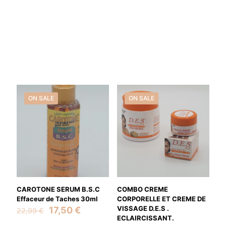
ON SALE
ON SALE
CAROTONE SERUM B.S.C
COMBO CREME
Effaceur de Taches 30ml
CORPORELLE ET CREME DE
Original
Current
VISSAGE D.E.S .
17,50
€
22,99
€
price
price
ECLAIRCISSANT.