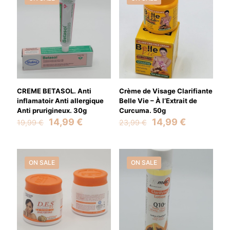
CREME BETASOL. Anti
Crème de Visage Clarifiante
inflamatoir Anti allergique
Belle Vie – À l’Extrait de
Anti prurigineux. 30g
Curcuma. 50g
Original
Current
Original
Current
14,99
€
14,99
€
19,99
€
23,99
€
price
price
price
price
was:
is:
was:
is:
19,99 €.
14,99 €.
23,99 €.
14,99 €.
ON SALE
ON SALE