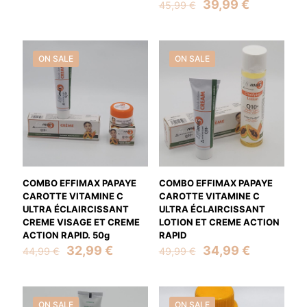
was:
is:
Original
Current
39,99
€
45,99
€
22,99 €.
17,50 €.
price
price
was:
is:
45,99 €.
39,99 €.
ON SALE
ON SALE
COMBO EFFIMAX PAPAYE
COMBO EFFIMAX PAPAYE
CAROTTE VITAMINE C
CAROTTE VITAMINE C
ULTRA ÉCLAIRCISSANT
ULTRA ÉCLAIRCISSANT
CREME VISAGE ET CREME
LOTION ET CREME ACTION
ACTION RAPID. 50g
RAPID
Original
Current
Original
Current
32,99
€
34,99
€
44,99
€
49,99
€
price
price
price
price
was:
is:
was:
is:
44,99 €.
32,99 €.
49,99 €.
34,99 €.
ON SALE
ON SALE